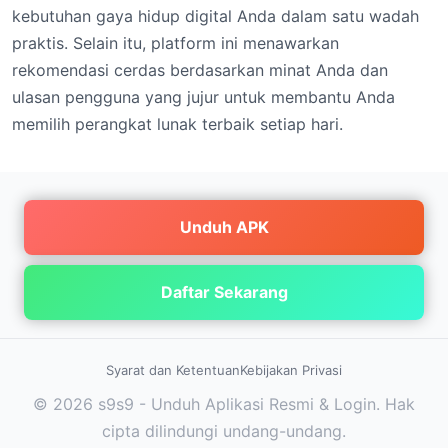
kebutuhan gaya hidup digital Anda dalam satu wadah
praktis. Selain itu, platform ini menawarkan
rekomendasi cerdas berdasarkan minat Anda dan
ulasan pengguna yang jujur untuk membantu Anda
memilih perangkat lunak terbaik setiap hari.
Unduh APK
Daftar Sekarang
Syarat dan Ketentuan
Kebijakan Privasi
© 2026 s9s9 - Unduh Aplikasi Resmi & Login. Hak
cipta dilindungi undang-undang.