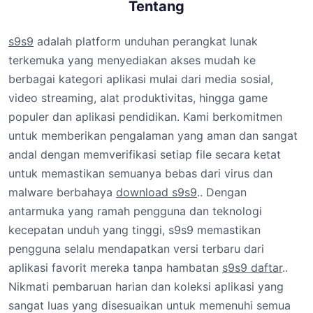
Tentang
s9s9
adalah platform unduhan perangkat lunak
terkemuka yang menyediakan akses mudah ke
berbagai kategori aplikasi mulai dari media sosial,
video streaming, alat produktivitas, hingga game
populer dan aplikasi pendidikan. Kami berkomitmen
untuk memberikan pengalaman yang aman dan sangat
andal dengan memverifikasi setiap file secara ketat
untuk memastikan semuanya bebas dari virus dan
malware berbahaya
download s9s9
.. Dengan
antarmuka yang ramah pengguna dan teknologi
kecepatan unduh yang tinggi, s9s9 memastikan
pengguna selalu mendapatkan versi terbaru dari
aplikasi favorit mereka tanpa hambatan
s9s9 daftar
..
Nikmati pembaruan harian dan koleksi aplikasi yang
sangat luas yang disesuaikan untuk memenuhi semua