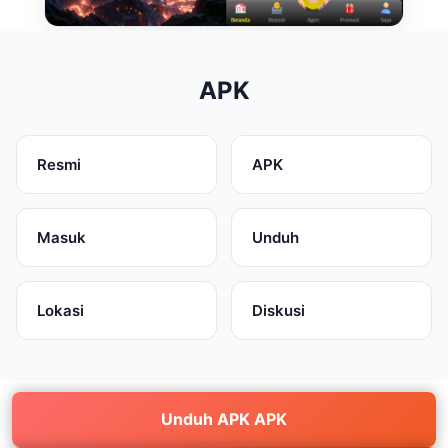
APK
Resmi
APK
Masuk
Unduh
Lokasi
Diskusi
Unduh APK APK